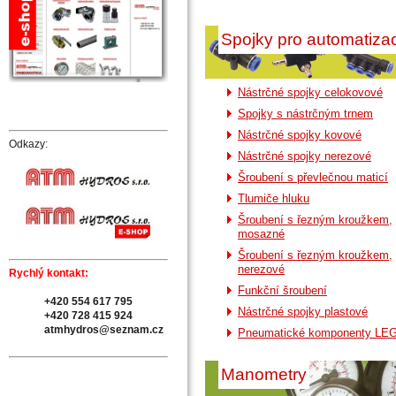
Spojky pro automatizac
Nástrčné spojky celokovové
Spojky s nástrčným trnem
Nástrčné spojky kovové
Odkazy:
Nástrčné spojky nerezové
Šroubení s převlečnou maticí
Tlumiče hluku
Šroubení s řezným kroužkem,
mosazné
Šroubení s řezným kroužkem,
nerezové
Rychlý kontakt:
Funkční šroubení
+420 554 617 795
Nástrčné spojky plastové
+420 728 415 924
atmhydros@seznam.cz
Pneumatické komponenty LE
Manometry