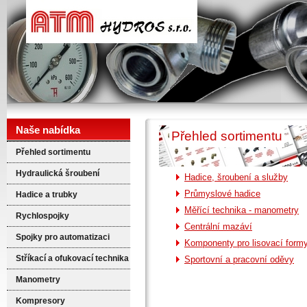
ATM hydros
Naše nabídka
Přehled sortimentu
Přehled sortimentu
Hydraulická šroubení
Hadice, šroubení a služby
Průmyslové hadice
Hadice a trubky
Měřící technika - manometry
Rychlospojky
Centrální mazáví
Spojky pro automatizaci
Komponenty pro lisovací form
Stříkací a ofukovací technika
Sportovní a pracovní oděvy
Manometry
Kompresory