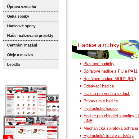
Úprava vzduchu
Geka spojky
Hadicové spony
Naše realizované projekty
Hadice a trubky
Centrální mazání
Oleje a maziva
Plastové hadičky
Lepidla
Spirálové hadice z PU a PA11
Spirálové hadice MODY (PU)
Odsávací hadice
Hadice pro vodu a vzduch
Průmyslové hadice
Hydraulické hadice
Hadice pro chladící kapaliny 
LINE
Mechanická spirálová ochrana
Hydraulické trubky a držáky