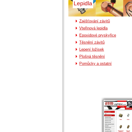
Lepidla
Zajišťování závitů
Vteřinová lepidla
Epoxidové pryskyřice
Těsnění závitů
Lepení ložisek
Plošná těsnění
Pomůcky a ostatní