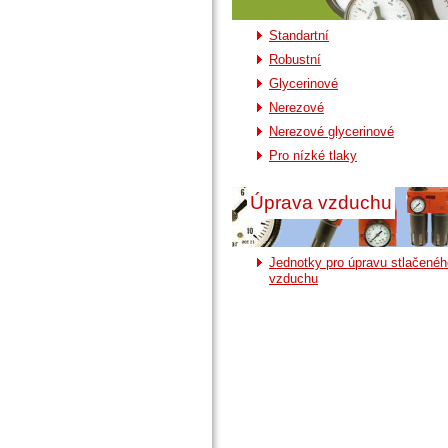
Standartní
Robustní
Glycerinové
Nerezové
Nerezové glycerinové
Pro nízké tlaky
Úprava vzduchu
Jednotky pro úpravu stlačenéh
vzduchu