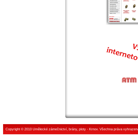
Copyright © 2010 Umělecké zámečnictví, brány, ploty - Krnov. Všechna práva vyhrazen